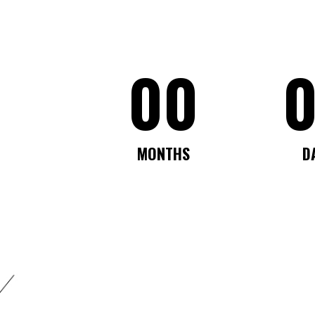
00
MONTHS
D