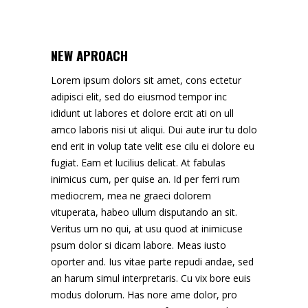
NEW APROACH
Lorem ipsum dolors sit amet, cons ectetur
adipisci elit, sed do eiusmod tempor inc
ididunt ut labores et dolore ercit ati on ull
amco laboris nisi ut aliqui. Dui aute irur tu dolo
end erit in volup tate velit ese cilu ei dolore eu
fugiat. Eam et lucilius delicat. At fabulas
inimicus cum, per quise an. Id per ferri rum
mediocrem, mea ne graeci dolorem
vituperata, habeo ullum disputando an sit.
Veritus um no qui, at usu quod at inimicuse
psum dolor si dicam labore. Meas iusto
oporter and. Ius vitae parte repudi andae, sed
an harum simul interpretaris. Cu vix bore euis
modus dolorum. Has nore ame dolor, pro